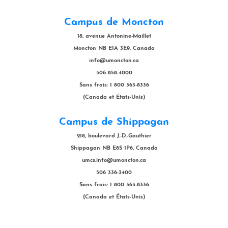
Campus de Moncton
18, avenue Antonine-Maillet
Moncton NB E1A 3E9, Canada
info@umoncton.ca
506 858-4000
Sans frais: 1 800 363-8336
(Canada et États-Unis)
Campus de Shippagan
218, boulevard J.-D.-Gauthier
Shippagan NB E8S 1P6, Canada
umcs.info@umoncton.ca
506 336-3400
Sans frais: 1 800 363-8336
(Canada et États-Unis)