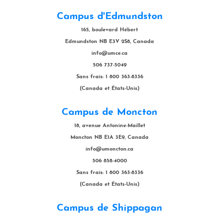
Campus d'Edmundston
165, boulevard Hébert
Edmundston NB E3V 2S8, Canada
info@umce.ca
506 737-5049
Sans frais: 1 800 363-8336
(Canada et États-Unis)
Campus de Moncton
18, avenue Antonine-Maillet
Moncton NB E1A 3E9, Canada
info@umoncton.ca
506 858-4000
Sans frais: 1 800 363-8336
(Canada et États-Unis)
Campus de Shippagan