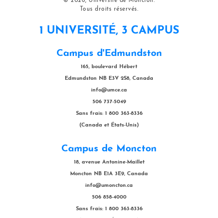
© 2026, Université de Moncton.
Tous droits réservés.
1 UNIVERSITÉ, 3 CAMPUS
Campus d'Edmundston
165, boulevard Hébert
Edmundston NB E3V 2S8, Canada
info@umce.ca
506 737-5049
Sans frais: 1 800 363-8336
(Canada et États-Unis)
Campus de Moncton
18, avenue Antonine-Maillet
Moncton NB E1A 3E9, Canada
info@umoncton.ca
506 858-4000
Sans frais: 1 800 363-8336