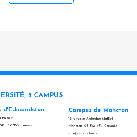
VERSITÉ, 3 CAMPUS
 d'Edmundston
Campus de Moncton
rd Hébert
18, avenue Antonine-Maillet
NB E3V 2S8, Canada
Moncton NB E1A 3E9, Canada
a
info@umoncton.ca