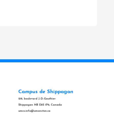
Campus de Shippagan
218, boulevard J.-D.-Gauthier
Shippagan NB E8S 1P6, Canada
umcs.info@umoncton.ca