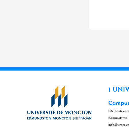
1 UNI
Campus
165, bouleva
Edmundston 
info@umce.c