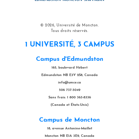
© 2026, Université de Moncton.
Tous droits réservés.
1 UNIVERSITÉ, 3 CAMPUS
Campus d'Edmundston
165, boulevard Hébert
Edmundston NB E3V 2S8, Canada
info@umce.ca
506 737-5049
Sans frais: 1 800 363-8336
(Canada et États-Unis)
Campus de Moncton
18, avenue Antonine-Maillet
Moncton NB E1A 3E9, Canada