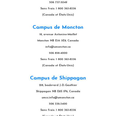
506 737-5049
Sans frais: 1 800 363-8336
(Canada et États-Unis)
Campus de Moncton
18, avenue Antonine-Maillet
Moncton NB E1A 3E9, Canada
info@umoncton.ca
506 858-4000
Sans frais: 1 800 363-8336
(Canada et États-Unis)
Campus de Shippagan
218, boulevard J.-D.-Gauthier
Shippagan NB E8S 1P6, Canada
umcs.info@umoncton.ca
506 336-3400
Sans frais: 1 800 363-8336