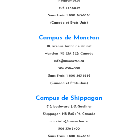
info@umce.ca
506 737-5049
Sans frais: 1 800 363-8336
(Canada et États-Unis)
Campus de Moncton
18, avenue Antonine-Maillet
Moncton NB E1A 3E9, Canada
info@umoncton.ca
506 858-4000
Sans frais: 1 800 363-8336
(Canada et États-Unis)
Campus de Shippagan
218, boulevard J.-D.-Gauthier
Shippagan NB E8S 1P6, Canada
umcs.info@umoncton.ca
506 336-3400
Sans frais: 1 800 363-8336