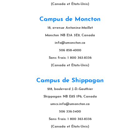
(Canada et États-Unis)
Campus de Moncton
18, avenue Antonine-Maillet
Moncton NB E1A 3E9, Canada
info@umoncton.ca
506 858-4000
Sans frais: 1 800 363-8336
(Canada et États-Unis)
Campus de Shippagan
218, boulevard J.-D.-Gauthier
Shippagan NB E8S 1P6, Canada
umcs.info@umoncton.ca
506 336-3400
Sans frais: 1 800 363-8336
(Canada et États-Unis)