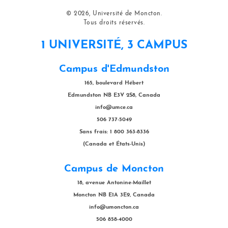
© 2026, Université de Moncton.
Tous droits réservés.
1 UNIVERSITÉ, 3 CAMPUS
Campus d'Edmundston
165, boulevard Hébert
Edmundston NB E3V 2S8, Canada
info@umce.ca
506 737-5049
Sans frais: 1 800 363-8336
(Canada et États-Unis)
Campus de Moncton
18, avenue Antonine-Maillet
Moncton NB E1A 3E9, Canada
info@umoncton.ca
506 858-4000