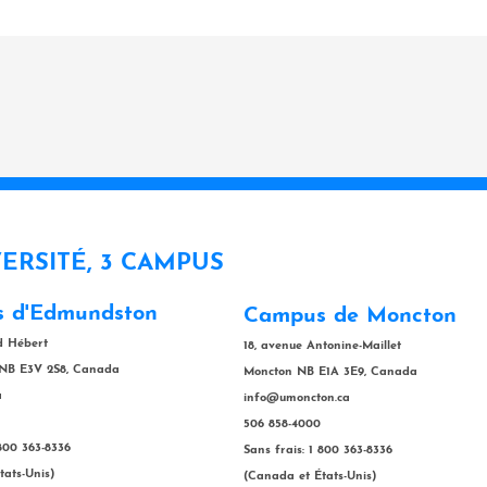
VERSITÉ, 3 CAMPUS
 d'Edmundston
Campus de Moncton
rd Hébert
18, avenue Antonine-Maillet
NB E3V 2S8, Canada
Moncton NB E1A 3E9, Canada
a
info@umoncton.ca
506 858-4000
 800 363-8336
Sans frais: 1 800 363-8336
tats-Unis)
(Canada et États-Unis)