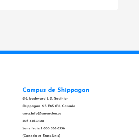
Campus de Shippagan
218, boulevard J.-D.-Gauthier
Shippagan NB E8S 1P6, Canada
umcs.info@umoncton.ca
506 336-3400
Sans frais: 1 800 363-8336
(Canada et États-Unis)