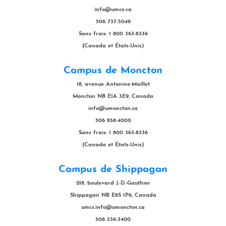
info@umce.ca
506 737-5049
Sans frais: 1 800 363-8336
(Canada et États-Unis)
Campus de Moncton
18, avenue Antonine-Maillet
Moncton NB E1A 3E9, Canada
info@umoncton.ca
506 858-4000
Sans frais: 1 800 363-8336
(Canada et États-Unis)
Campus de Shippagan
218, boulevard J.-D.-Gauthier
Shippagan NB E8S 1P6, Canada
umcs.info@umoncton.ca
506 336-3400