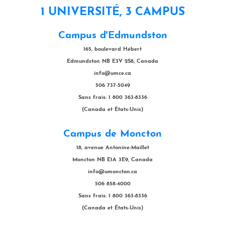
1 UNIVERSITÉ, 3 CAMPUS
Campus d'Edmundston
165, boulevard Hébert
Edmundston NB E3V 2S8, Canada
info@umce.ca
506 737-5049
Sans frais: 1 800 363-8336
(Canada et États-Unis)
Campus de Moncton
18, avenue Antonine-Maillet
Moncton NB E1A 3E9, Canada
info@umoncton.ca
506 858-4000
Sans frais: 1 800 363-8336
(Canada et États-Unis)