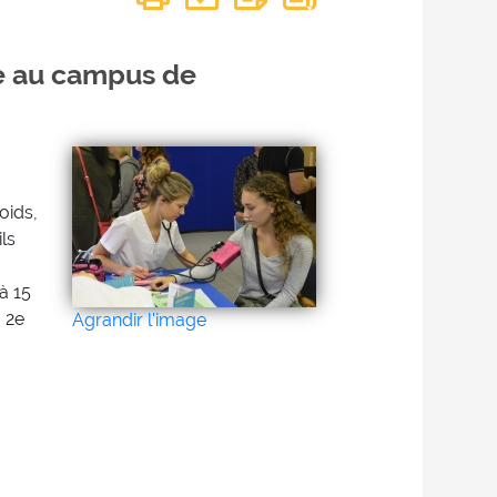
re au campus de
oids,
ls
à 15
 2e
Agrandir l'image