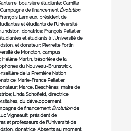
anterre, boursière étudiante; Camille
la Campagne de financement
Évolution
 François Lemieux, président de
tudiantes et étudiants de l’Université
dston, donatrice; François Pelletier,
tudiantes et étudiants à l’Université de
on, et donateur; Pierrette Fortin,
iversité de Moncton, campus
 Hélène Martin, trésorière de la
cophones du Nouveau-Brunswick,
onseillère de la Première Nation
trice; Marie-France Pelletier,
, donateur; Marcel Deschênes, maire de
trice; Linda Schofield, directrice
ersitaires, du développement
Campagne de financement
Évolution
de
Luc Vigneault, président de
es et professeurs de l’Université de
ston, donatrice. Absents au moment