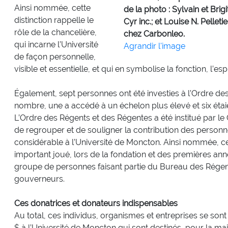
Ainsi nommée, cette
de la photo : Sylvain et Brig
distinction rappelle le
Cyr inc.; et Louise N. Pelleti
rôle de la chancelière,
chez Carbonleo.
qui incarne l’Université
Agrandir l'image
de façon personnelle,
visible et essentielle, et qui en symbolise la fonction, l’espri
Également, sept personnes ont été investies à l’Ordre de
nombre, une a accédé à un échelon plus élevé et six étaie
L’Ordre des Régents et des Régentes a été institué par le
de regrouper et de souligner la contribution des personn
considérable à l’Université de Moncton. Ainsi nommée, cett
important joué, lors de la fondation et des premières anné
groupe de personnes faisant partie du Bureau des Régent
gouverneurs.
Ces donatrices et donateurs indispensables
Au total, ces individus, organismes et entreprises se son
$ à l’Université de Moncton qui sont destinés, pour la 