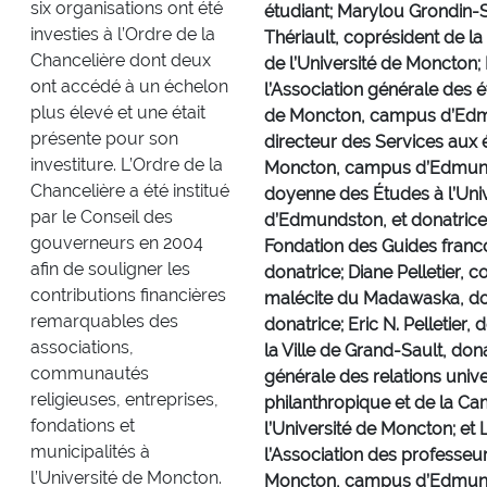
six organisations ont été
étudiant; Marylou Grondin-S
investies à l’Ordre de la
Thériault, coprésident de 
Chancelière dont deux
de l’Université de Moncton;
ont accédé à un échelon
l’Association générale des é
plus élevé et une était
de Moncton, campus d’Edmun
présente pour son
directeur des Services aux é
investiture. L’Ordre de la
Moncton, campus d’Edmundst
Chancelière a été institué
doyenne des Études à l’Un
par le Conseil des
d’Edmundston, et donatrice;
gouverneurs en 2004
Fondation des Guides fran
afin de souligner les
donatrice; Diane Pelletier, c
contributions financières
malécite du Madawaska, dona
remarquables des
donatrice; Eric N. Pelletier
associations,
la Ville de Grand-Sault, dona
communautés
générale des relations univ
religieuses, entreprises,
philanthropique et de la 
fondations et
l’Université de Moncton; et 
municipalités à
l’Association des professeur
l’Université de Moncton.
Moncton, campus d’Edmund