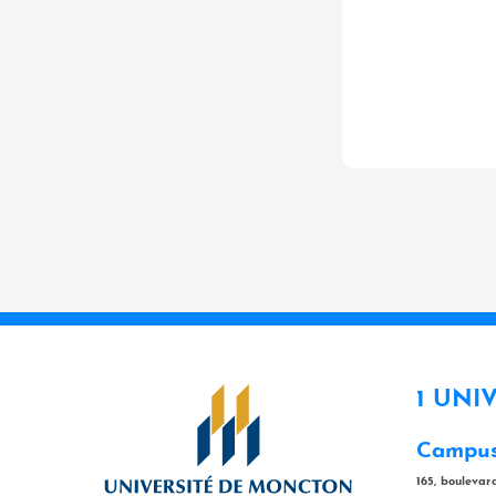
1 UNI
Campus
165, bouleva