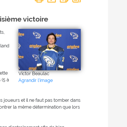
isième victoire
ts,
sland
ette
Victor Beaulac
 (5 à
Agrandir l'image
ns joueurs et il ne faut pas tomber dans
émontrer la même détermination que lors