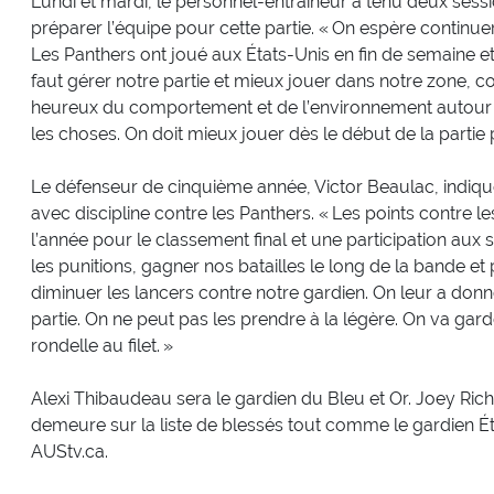
Lundi et mardi, le personnel-entraîneur a tenu deux sessi
préparer l’équipe pour cette partie. « On espère continuer 
Les Panthers ont joué aux États-Unis en fin de semaine et je
faut gérer notre partie et mieux jouer dans notre zone, c
heureux du comportement et de l’environnement autour d
les choses. On doit mieux jouer dès le début de la partie 
Le défenseur de cinquième année, Victor Beaulac, indique
avec discipline contre les Panthers. « Les points contre le
l’année pour le classement final et une participation aux sé
les punitions, gagner nos batailles le long de la bande 
diminuer les lancers contre notre gardien. On leur a donn
partie. On ne peut pas les prendre à la légère. On va gard
rondelle au filet. »
Alexi Thibaudeau sera le gardien du Bleu et Or. Joey Ri
demeure sur la liste de blessés tout comme le gardien Éti
AUStv.ca.