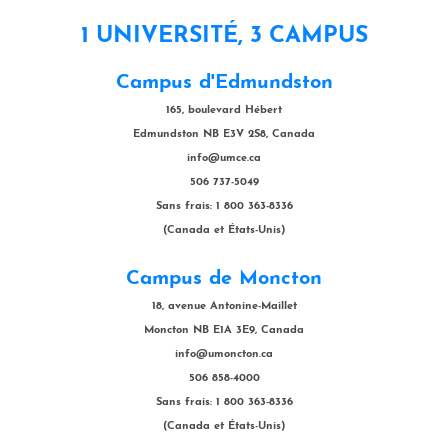
1 UNIVERSITÉ, 3 CAMPUS
Campus d'Edmundston
165, boulevard Hébert
Edmundston NB E3V 2S8, Canada
info@umce.ca
506 737-5049
Sans frais: 1 800 363-8336
(Canada et États-Unis)
Campus de Moncton
18, avenue Antonine-Maillet
Moncton NB E1A 3E9, Canada
info@umoncton.ca
506 858-4000
Sans frais: 1 800 363-8336
(Canada et États-Unis)