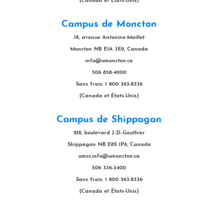
(Canada et États-Unis)
Campus de Moncton
18, avenue Antonine-Maillet
Moncton NB E1A 3E9, Canada
info@umoncton.ca
506 858-4000
Sans frais: 1 800 363-8336
(Canada et États-Unis)
Campus de Shippagan
218, boulevard J.-D.-Gauthier
Shippagan NB E8S 1P6, Canada
umcs.info@umoncton.ca
506 336-3400
Sans frais: 1 800 363-8336
(Canada et États-Unis)