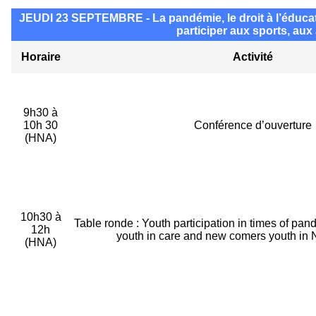
JEUDI 23 SEPTEMBRE - La pandémie, le droit à l’éducation 
participer aux sports, aux
Horaire
Activité
9h30 à
10h 30
Conférence d’ouverture
(HNA)
10h30 à
Table ronde : Youth participation in times of pan
12h
youth in care and new comers youth in
(HNA)