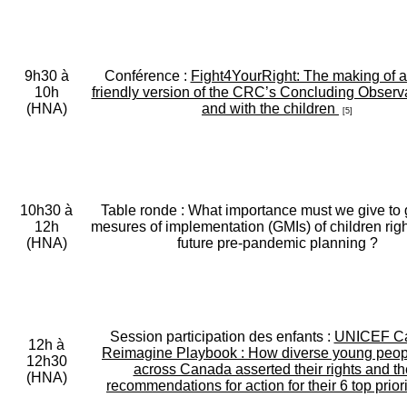
9h30 à
Conférence :
Fight4YourRight: The making of a
10h
friendly version of the CRC’s Concluding Observa
(HNA)
and with the children
[5]
10h30 à
Table ronde : What importance must we give to 
12h
mesures of implementation (GMIs) of children righ
(HNA)
future pre-pandemic planning ?
Session participation des enfants :
UNICEF C
12h à
Reimagine Playbook : How diverse young peop
12h30
across Canada asserted their rights and th
(HNA)
recommendations for action for their 6 top priori