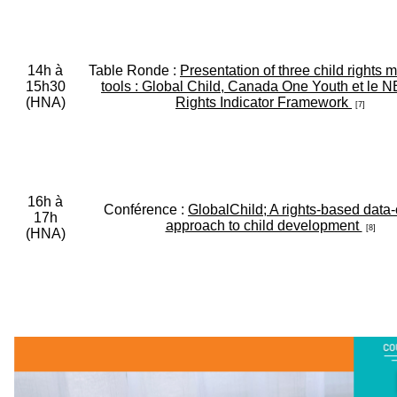
14h à
Table Ronde :
Presentation of three child rights 
15h30
tools : Global Child, Canada One Youth et le N
(HNA)
Rights Indicator Framework
[7]
16h à
Conférence :
GlobalChild; A rights-based data-
17h
approach to child development
[8]
(HNA)