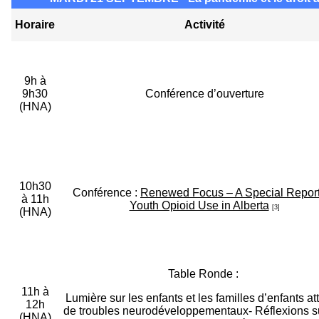
Horaire
Activité
9h à
9h30
Conférence d’ouverture
(HNA)
10h30
Conférence :
Renewed Focus – A Special Repor
à 11h
Youth Opioid Use in Alberta
[3]
(HNA)
Table Ronde :
11h à
Lumière sur les enfants et les familles d’enfants at
12h
de troubles neurodéveloppementaux- Réflexions su
(HNA)