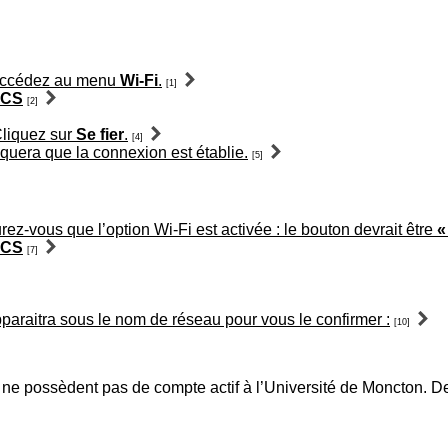
accédez au menu
Wi-Fi
.
[1]
CS
[2]
Cliquez sur
Se fier
.
[4]
quera que la connexion est établie.
[5]
rez-vous que l’option Wi-Fi est activée : le bouton devrait être
«
CS
[7]
pparaitra sous le nom de réseau pour vous le confirmer :
[10]
possèdent pas de compte actif à l’Université de Moncton. Des 