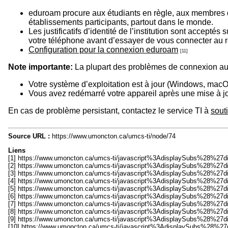
eduroam procure aux étudiants en règle, aux membres du 
établissements participants, partout dans le monde.
Les justificatifs d’identité de l’institution sont accep
votre téléphone avant d’essayer de vous connecter au ré
Configuration pour la connexion eduroam
[11]
Note importante:
La plupart des problèmes de connexion au r
Votre système d’exploitation est à jour (Windows, macO
Vous avez redémarré votre appareil après une mise à jo
En cas de problème persistant, contactez le service TI à
sout
Source URL :
https://www.umoncton.ca/umcs-ti/node/74
Liens
[1] https://www.umoncton.ca/umcs-ti/javascript%3AdisplaySubs%
[2] https://www.umoncton.ca/umcs-ti/javascript%3AdisplaySubs%
[3] https://www.umoncton.ca/umcs-ti/javascript%3AdisplaySubs%
[4] https://www.umoncton.ca/umcs-ti/javascript%3AdisplaySubs%
[5] https://www.umoncton.ca/umcs-ti/javascript%3AdisplaySubs%
[6] https://www.umoncton.ca/umcs-ti/javascript%3AdisplaySubs%
[7] https://www.umoncton.ca/umcs-ti/javascript%3AdisplaySubs%
[8] https://www.umoncton.ca/umcs-ti/javascript%3AdisplaySubs%
[9] https://www.umoncton.ca/umcs-ti/javascript%3AdisplaySubs%
[10] https://www.umoncton.ca/umcs-ti/javascript%3AdisplaySubs