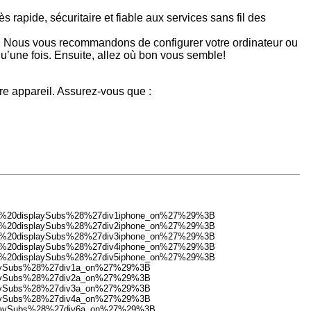
apide, sécuritaire et fiable aux services sans fil des
êtes. Nous vous recommandons de configurer votre ordinateur ou
qu’une fois. Ensuite, allez où bon vous semble!
re appareil. Assurez-vous que :
.
%3B%20displaySubs%28%27div1iphone_on%27%29%3B
%3B%20displaySubs%28%27div2iphone_on%27%29%3B
%3B%20displaySubs%28%27div3iphone_on%27%29%3B
%3B%20displaySubs%28%27div4iphone_on%27%29%3B
%3B%20displaySubs%28%27div5iphone_on%27%29%3B
playSubs%28%27div1a_on%27%29%3B
playSubs%28%27div2a_on%27%29%3B
playSubs%28%27div3a_on%27%29%3B
playSubs%28%27div4a_on%27%29%3B
splaySubs%28%27div6a_on%27%29%3B