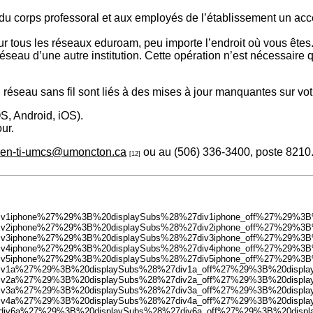
corps professoral et aux employés de l’établissement un accès r
tés sur tous les réseaux eduroam, peu importe l’endroit où vous 
seau d’une autre institution. Cette opération n’est nécessaire 
éseau sans fil sont liés à des mises à jour manquantes sur vot
S, Android, iOS).
ur.
ien-ti-umcs@umoncton.ca
ou au (506) 336-3400, poste 8210
[12]
28%27div1iphone%27%29%3B%20displaySubs%28%27div1iphone_off%27%29
28%27div2iphone%27%29%3B%20displaySubs%28%27div2iphone_off%27%29
28%27div3iphone%27%29%3B%20displaySubs%28%27div3iphone_off%27%29
28%27div4iphone%27%29%3B%20displaySubs%28%27div4iphone_off%27%29
28%27div5iphone%27%29%3B%20displaySubs%28%27div5iphone_off%27%29
28%27div1a%27%29%3B%20displaySubs%28%27div1a_off%27%29%3B%20dis
28%27div2a%27%29%3B%20displaySubs%28%27div2a_off%27%29%3B%20dis
28%27div3a%27%29%3B%20displaySubs%28%27div3a_off%27%29%3B%20dis
28%27div4a%27%29%3B%20displaySubs%28%27div4a_off%27%29%3B%20dis
%28%27div6a%27%29%3B%20displaySubs%28%27div6a_off%27%29%3B%20di