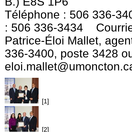
B.) E8S 1P6
Téléphone : 506 336-34
: 506 336-3434 Courri
Patrice-Éloi Mallet, ag
336-3400, poste 3428 ou
eloi.mallet@umoncton.c
[1]
[2]