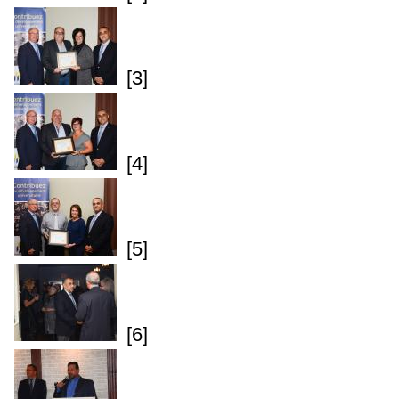
[3]
[4]
[5]
[6]