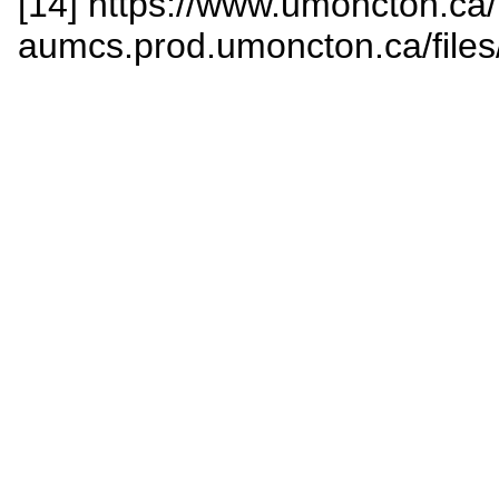
[14] https://www.umoncton.ca
aumcs.prod.umoncton.ca/file