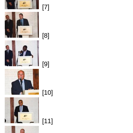
[7]
[8]
[9]
[10]
[11]