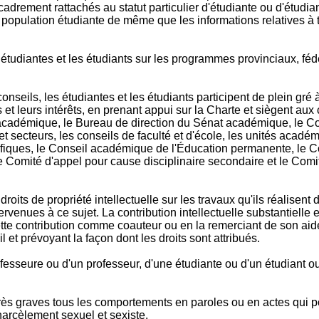
ncadrement rattachés au statut particulier d'étudiante ou d'étudia
a population étudiante de même que les informations relatives à 
étudiantes et les étudiants sur les programmes provinciaux, fédé
onseils, les étudiantes et les étudiants participent de plein gré 
 et leurs intérêts, en prenant appui sur la Charte et siègent aux
t académique, le Bureau de direction du Sénat académique, le Co
t secteurs, les conseils de faculté et d'école, les unités acad
iques, le Conseil académique de l'Éducation permanente, le Con
e Comité d'appel pour cause disciplinaire secondaire et le Comit
droits de propriété intellectuelle sur les travaux qu'ils réalisen
tervenues à ce sujet. La contribution intellectuelle substantielle 
e contribution comme coauteur ou en la remerciant de son aide. 
 et prévoyant la façon dont les droits sont attribués.
rofesseure ou d'un professeur, d'une étudiante ou d'un étudiant ou
e très graves tous les comportements en paroles ou en actes qui
harcèlement sexuel et sexiste.