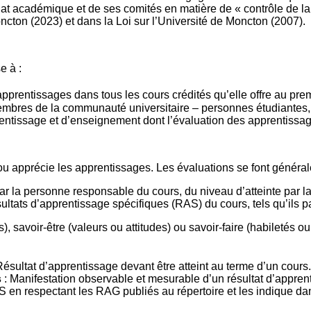
nat académique et de ses comités en matière de « contrôle de l
Moncton (2023) et dans la Loi sur l’Université de Moncton (2007).
e à :
pprentissages dans tous les cours crédités qu’elle offre au prem
embres de la communauté universitaire – personnes étudiantes
rentissage et d’enseignement dont l’évaluation des apprentissages
 ou apprécie les apprentissages. Les évaluations se font génér
par la personne responsable du cours, du niveau d’atteinte par 
ésultats d’apprentissage spécifiques (RAS) du cours, tels qu’ils 
, savoir-être (valeurs ou attitudes) ou savoir-faire (habiletés 
Résultat d’apprentissage devant être atteint au terme d’un cours
s
: Manifestation observable et mesurable d’un résultat d’apprent
en respectant les RAG publiés au répertoire et les indique da