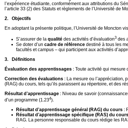
l’expérience étudiante, conformément aux attributions du Sé
l’article 33 (2) des Statuts et règlements de l’Université de 
2. Objectifs
En adoptant la présente politique, l’Université de Moncton vis
3
S’assurer de la
qualité
des activités d’évaluation
des a
Se doter d’un
cadre de référence
destiné à tous les m
facultés et campus – qui participent aux activités d’app
3. Définitions
Évaluation des apprentissages
: Toute activité qui mesure
Correction des évaluations
: La mesure ou l’appréciation, 
(RAG) du cours, tels qu’ils paraissent au répertoire, et des r
Résultat d’apprentissage
: Niveau de savoir (connaissances)
4
d’un programme (1.23
).
Résultat d’apprentissage général (RAG) du cours
: 
Résultat d’apprentissage spécifique (RAS) du cour
RAG. La personne responsable du cours rédige les RAS 