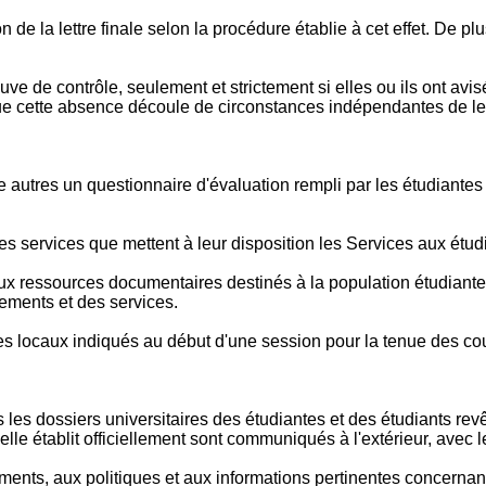
e la lettre finale selon la procédure établie à cet effet. De plus
ve de contrôle, seulement et strictement si elles ou ils ont avis
t que cette absence découle de circonstances indépendantes de le
autres un questionnaire d'évaluation rempli par les étudiantes e
es services que mettent à leur disposition les Services aux étud
ux ressources documentaires destinés à la population étudiante
ements et des services.
es locaux indiqués au début d'une session pour la tenue des cou
es dossiers universitaires des étudiantes et des étudiants revêt
'elle établit officiellement sont communiqués à l'extérieur, ave
glements, aux politiques et aux informations pertinentes concern