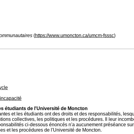
 communautaires
(
https://www.umoncton.ca/umcm-fsssc
)
ycle
 incapacité
es étudiants de l'Université de Moncton
tes et les étudiants ont des droits et des responsabilités, lesqu
ons collectives, les politiques et les procédures. Il leur incom
onsabilités ci-dessous énoncés n'a aucunement préséance sur le
ues et les procédures de l'Université de Moncton.