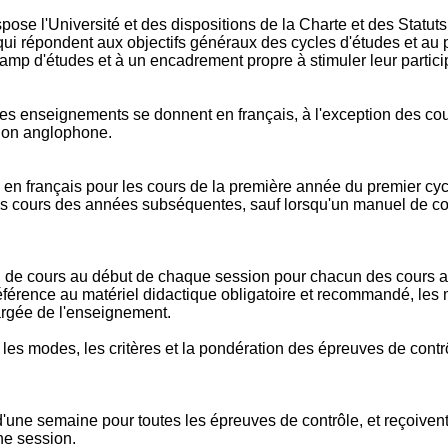
ose l'Université et des dispositions de la Charte et des Statuts 
i répondent aux objectifs généraux des cycles d'études et au pro
amp d'études et à un encadrement propre à stimuler leur partici
 les enseignements se donnent en français, à l'exception des co
tion anglophone.
 en français pour les cours de la première année du premier cyc
les cours des années subséquentes, sauf lorsqu'un manuel de co
an de cours au début de chaque session pour chacun des cours auxq
référence au matériel didactique obligatoire et recommandé, les 
hargée de l'enseignement.
 les modes, les critères et la pondération des épreuves de contrô
d'une semaine pour toutes les épreuves de contrôle, et reçoivent
ne session.