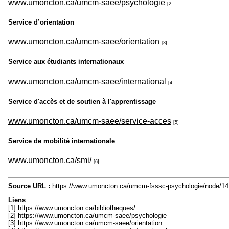
www.umoncton.ca/umcm-saee/psychologie
[2]
Service d’orientation
www.umoncton.ca/umcm-saee/orientation
[3]
Service aux étudiants internationaux
www.umoncton.ca/umcm-saee/international
[4]
Service d'accès et de soutien à l'apprentissage
www.umoncton.ca/umcm-saee/service-acces
[5]
Service de mobilité internationale
www.umoncton.ca/smi/
[6]
Source URL :
https://www.umoncton.ca/umcm-fsssc-psychologie/node/14
Liens
[1] https://www.umoncton.ca/bibliotheques/
[2] https://www.umoncton.ca/umcm-saee/psychologie
[3] https://www.umoncton.ca/umcm-saee/orientation