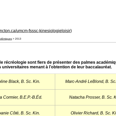
ncton.ca/umcm-fsssc-kinesiologieloisir
)
adémiques
> 2013
 et de récréologie sont fiers de présenter des palmes acad
niversitaires menant à l’obtention de leur baccalauréat.
line Black, B. Sc. Kin.
Marc-André LeBlond, B. Sc.
a Cormier, B.E.P.-B.Éd.
Natacha Prosser, B. Sc. K
anie Côté, B. Sc. Kin.
Olivier Richard, B. Sc. Ki