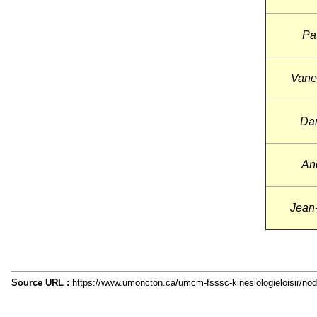
Pat
Vane
Dan
An
Jean-
Source URL :
https://www.umoncton.ca/umcm-fsssc-kinesiologieloisir/no