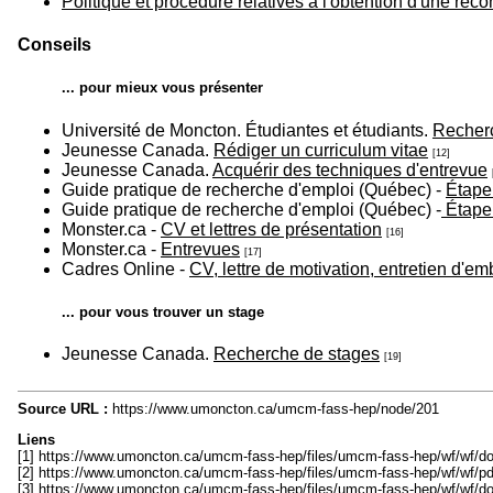
Politique et procédure relatives à l'obtention d'une r
Conseils
... pour mieux vous présenter
Université de Moncton. Étudiantes et étudiants.
Recherc
Jeunesse Canada.
Rédiger un curriculum vitae
[12]
Jeunesse Canada.
Acquérir des techniques d'entrevue
Guide pratique de recherche d'emploi (Québec) -
Étape 
Guide pratique de recherche d'emploi (Québec) -
Étape 
Monster.ca -
CV et lettres de présentation
[16]
Monster.ca -
Entrevues
[17]
Cadres Online -
CV, lettre de motivation, entretien d'e
... pour vous trouver un stage
Jeunesse Canada.
Recherche de stages
[19]
Source URL :
https://www.umoncton.ca/umcm-fass-hep/node/201
Liens
[1] https://www.umoncton.ca/umcm-fass-hep/files/umcm-fass-hep/wf/wf
[2] https://www.umoncton.ca/umcm-fass-hep/files/umcm-fass-hep/wf/wf/p
[3] https://www.umoncton.ca/umcm-fass-hep/files/umcm-fass-hep/wf/wf