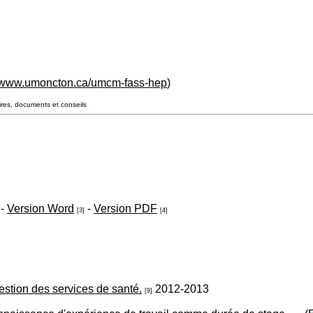
//www.umoncton.ca/umcm-fass-hep
)
res, documents et conseils
 -
Version Word
-
Version PDF
[3]
[4]
estion des services de santé.
2012-2013
[9]