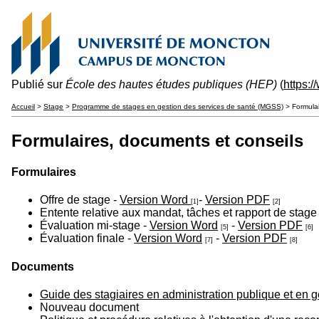
Publié sur
École des hautes études publiques (HEP)
(
https:
Accueil
>
Stage
>
Programme de stages en gestion des services de santé (MGSS)
> Formulai
Formulaires, documents et conseils
Formulaires
Offre de stage -
Version Word
-
Version PDF
[1]
[2]
Entente relative aux mandat, tâches et rapport de stage
Évaluation mi-stage -
Version Word
-
Version PDF
[5]
[6]
Évaluation finale -
Version Word
-
Version PDF
[7]
[8]
Documents
Guide des stagiaires en administration publique et en g
Nouveau document