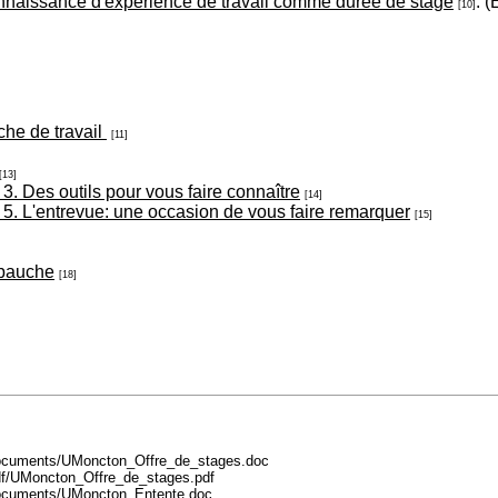
econnaissance d'expérience de travail comme durée de stage
. (
[10]
he de travail
[11]
[13]
3. Des outils pour vous faire connaître
[14]
5. L'entrevue: une occasion de vous faire remarquer
[15]
mbauche
[18]
/documents/UMoncton_Offre_de_stages.doc
df/UMoncton_Offre_de_stages.pdf
/documents/UMoncton_Entente.doc