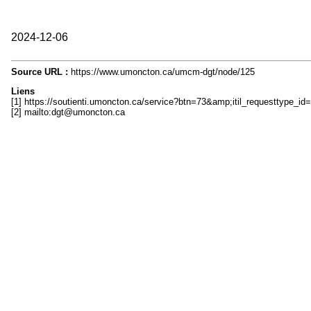
2024-12-06
Source URL :
https://www.umoncton.ca/umcm-dgt/node/125
Liens
[1] https://soutienti.umoncton.ca/service?btn=73&amp;itil_requesttyp
[2] mailto:dgt@umoncton.ca