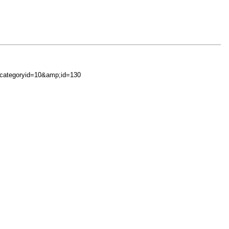
;categoryid=10&amp;id=130