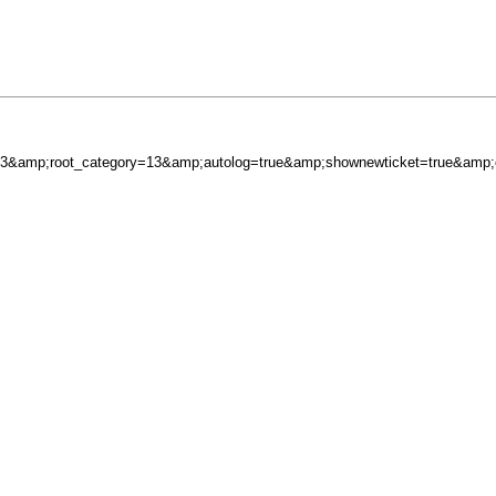
e_id=3&amp;root_category=13&amp;autolog=true&amp;shownewticket=true&amp