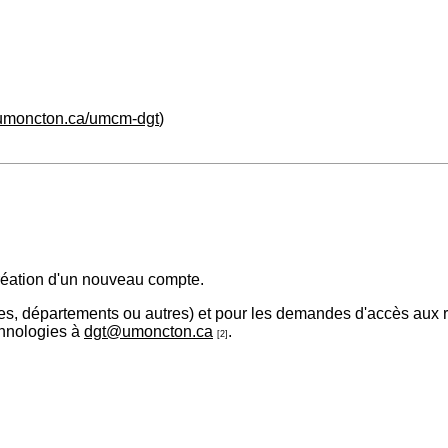
.umoncton.ca/umcm-dgt
)
réation d'un nouveau compte.
es, départements ou autres) et pour les demandes d'accès aux ré
chnologies à
dgt@umoncton.ca
.
[2]