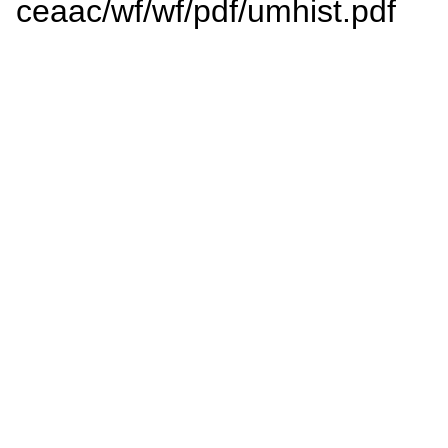
ceaac/wf/wf/pdf/umhist.pdf