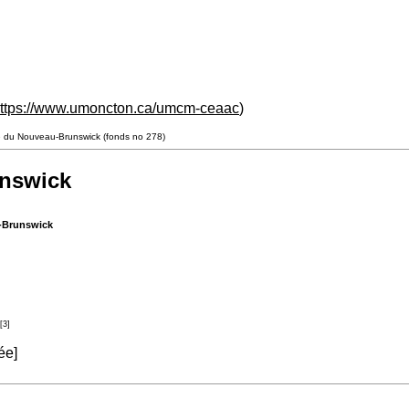
ttps://www.umoncton.ca/umcm-ceaac
)
 du Nouveau-Brunswick (fonds no 278)
nswick
-Brunswick
[3]
ée]