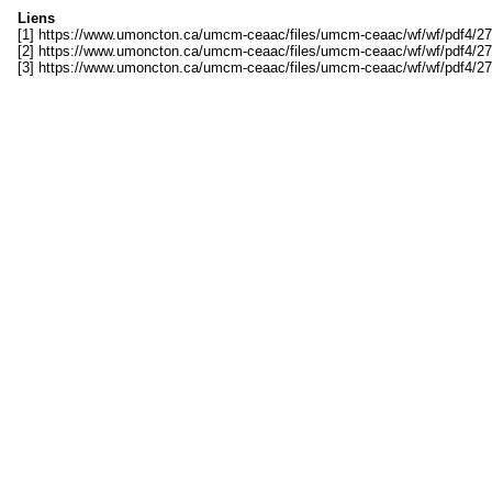
Liens
[1] https://www.umoncton.ca/umcm-ceaac/files/umcm-ceaac/wf/wf/pdf4/27
[2] https://www.umoncton.ca/umcm-ceaac/files/umcm-ceaac/wf/wf/pdf4/27
[3] https://www.umoncton.ca/umcm-ceaac/files/umcm-ceaac/wf/wf/pdf4/27