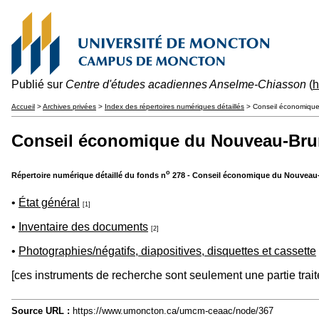
Publié sur
Centre d'études acadiennes Anselme-Chiasson
(
h
Accueil
>
Archives privées
>
Index des répertoires numériques détaillés
> Conseil économique
Conseil économique du Nouveau-Bru
o
Répertoire numérique détaillé du fonds n
278 - Conseil économique du Nouveau
•
État général
[1]
•
Inventaire des documents
[2]
•
Photographies/négatifs, diapositives, disquettes et cassette
[ces instruments de recherche sont seulement une partie trait
Source URL :
https://www.umoncton.ca/umcm-ceaac/node/367