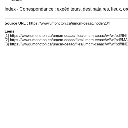
Index - Correspondance : expéditeurs, destinataires, lieux, 
Source URL :
https://www.umoncton.ca/umcm-ceaac/node/204
Liens
[1] https://www.umoncton.ca/umcm-ceaac/files/umcm-ceaac/wf/wf/pdf/IN
[2] https://www.umoncton.ca/umcm-ceaac/files/umcm-ceaac/wf/wf/pdf/M
[3] https://www.umoncton.ca/umcm-ceaac/files/umcm-ceaac/wf/wf/pdf/IN