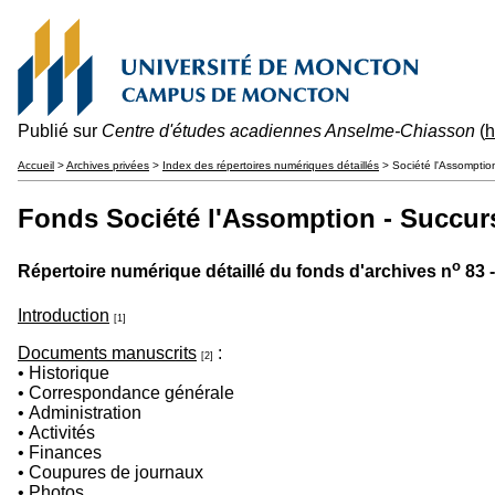
Publié sur
Centre d'études acadiennes Anselme-Chiasson
(
h
Accueil
>
Archives privées
>
Index des répertoires numériques détaillés
> Société l'Assomption
Fonds Société l'Assomption - Succurs
o
Répertoire numérique détaillé du fonds d'archives n
83 -
Introduction
[1]
Documents manuscrits
:
[2]
• Historique
• Correspondance générale
• Administration
• Activités
• Finances
• Coupures de journaux
• Photos