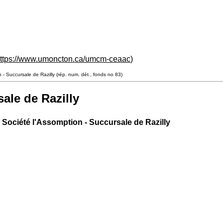
ttps://www.umoncton.ca/umcm-ceaac
)
 - Succursale de Razilly (rép. num. dét., fonds no 83)
ale de Razilly
 Société l'Assomption - Succursale de Razilly