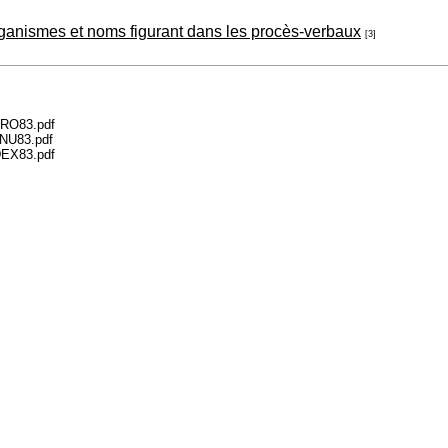
organismes et noms figurant dans les procès-verbaux
[3]
TRO83.pdf
ANU83.pdf
DEX83.pdf