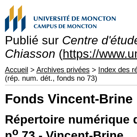
Publié sur
Centre d'étu
Chiasson
(
https://www.
Accueil
>
Archives privées
>
Index des r
(rép. num. dét., fonds no 73)
Fonds Vincent-Brine
Répertoire numérique d
o
n
73 - Vincent-Brine