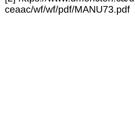
ceaac/wf/wf/pdf/MANU73.pdf