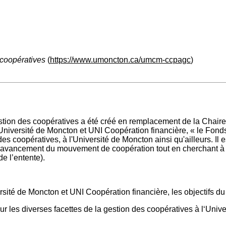
 coopératives
(
https://www.umoncton.ca/umcm-ccpagc
)
stion des coopératives a été créé en remplacement de la Chair
’Université de Moncton et UNI Coopération financière, « le Fon
coopératives, à l'Université de Moncton ainsi qu'ailleurs. Il e
avancement du mouvement de coopération tout en cherchant à coo
de l’entente).
ité de Moncton et UNI Coopération financière, les objectifs du F
les diverses facettes de la gestion des coopératives à l‘Unive