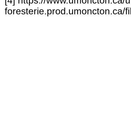
[4] https://www.umoncton.ca/u
foresterie.prod.umoncton.ca/f