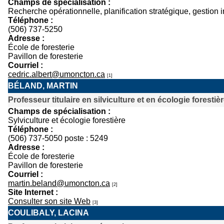
Champs de spécialisation :
Recherche opérationnelle, planification stratégique, gestion 
Téléphone :
(506) 737-5250
Adresse :
École de foresterie
Pavillon de foresterie
Courriel :
cedric.albert@umoncton.ca
[1]
BÉLAND, MARTIN
Professeur titulaire en silviculture et en écologie forestiè
Champs de spécialisation :
Sylviculture et écologie forestière
Téléphone :
(506) 737-5050 poste : 5249
Adresse :
École de foresterie
Pavillon de foresterie
Courriel :
martin.beland@umoncton.ca
[2]
Site Internet :
Consulter son site Web
[3]
COULIBALY, LACINA