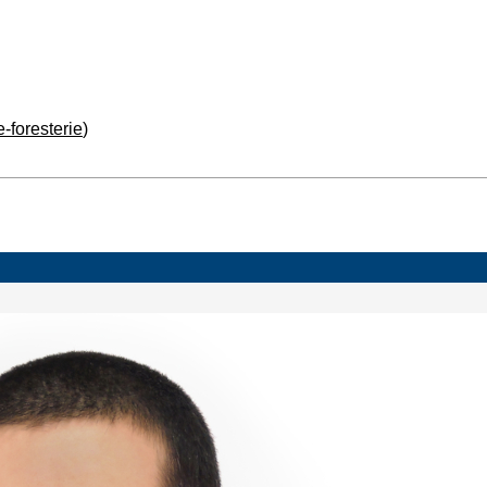
-foresterie
)