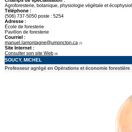
Champs de spécialisation :
Agroforesterie, botanique, physiologie végétale et écophysio
Téléphone :
(506) 737-5050 poste : 5254
Adresse :
École de foresterie
Pavillon de foresterie
Courriel :
manuel.lamontagne@umoncton.ca
[7]
Site Internet :
Consulter son site Web
[8]
SOUCY, MICHEL
Professeur agrégé en Opérations et économie forestière