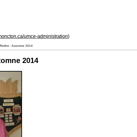
moncton.ca/umce-administration
)
ivière - Automne 2014
utomne 2014