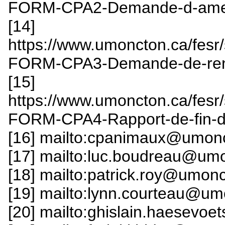
FORM-CPA2-Demande-d-amend
[14]
https://www.umoncton.ca/fesr/
FORM-CPA3-Demande-de-reno
[15]
https://www.umoncton.ca/fesr/
FORM-CPA4-Rapport-de-fin-de
[16] mailto:cpanimaux@umon
[17] mailto:luc.boudreau@um
[18] mailto:patrick.roy@umon
[19] mailto:lynn.courteau@um
[20] mailto:ghislain.haesevo