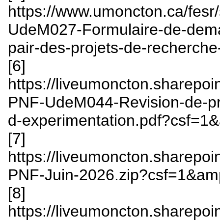
https://www.umoncton.ca/fesr/
UdeM027-Formulaire-de-deman
pair-des-projets-de-recherch
[6]
https://liveumoncton.sharepo
PNF-UdeM044-Revision-de-prot
d-experimentation.pdf?csf
[7]
https://liveumoncton.sharepo
PNF-Juin-2026.zip?csf=1&a
[8]
https://liveumoncton.sharepo