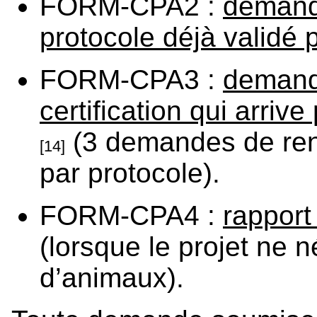
FORM-CPA2 :
demand
protocole déjà validé 
FORM-CPA3 :
demand
certification qui arri
(3 demandes de ren
[14]
par protocole).
FORM-CPA4 :
rapport
(lorsque le projet ne né
d’animaux).