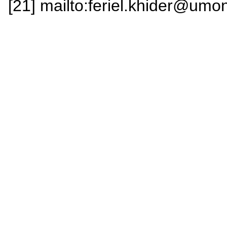
[21] mailto:feriel.khider@umo