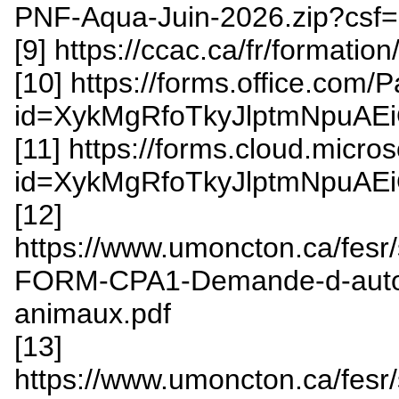
PNF-Aqua-Juin-2026.zip?cs
[9] https://ccac.ca/fr/formati
[10] https://forms.office.co
id=XykMgRfoTkyJlptmNpu
[11] https://forms.cloud.mic
id=XykMgRfoTkyJlptmNp
[12]
https://www.umoncton.ca/fesr/
FORM-CPA1-Demande-d-autoris
animaux.pdf
[13]
https://www.umoncton.ca/fesr/