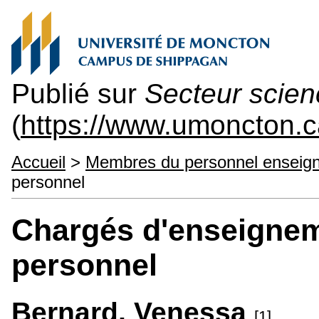
Publié sur
Secteur scienc
(
https://www.umoncton.c
Accueil
>
Membres du personnel enseig
personnel
Chargés d'enseigneme
personnel
Bernard, Venessa
[1]