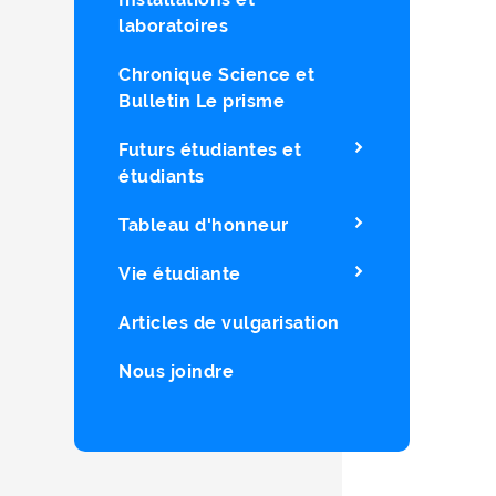
laboratoires
Chronique Science et
Bulletin Le prisme
Futurs étudiantes et
étudiants
Tableau d'honneur
Vie étudiante
Articles de vulgarisation
Nous joindre