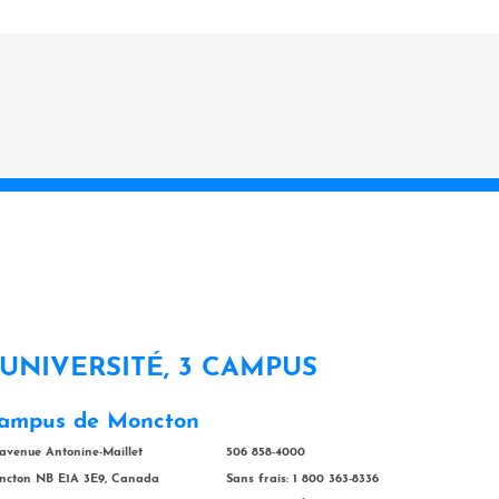
 UNIVERSITÉ, 3 CAMPUS
ampus de Moncton
 avenue Antonine-Maillet
506 858-4000
ncton NB E1A 3E9, Canada
Sans frais: 1 800 363-8336