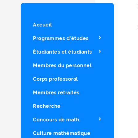
Accueil
Programmes d'études
Étudiantes et étudiants
Membres du personnel
Corps professoral
Membres retraités
Recherche
Concours de math.
Culture mathématique