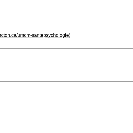
ncton.ca/umcm-santepsychologie
)