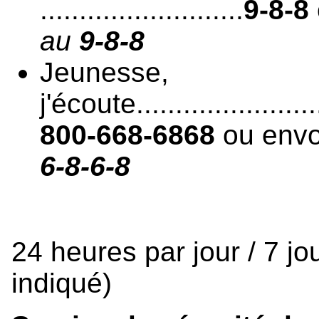
..........................
9-8-8
au
9-8-8
Jeunesse,
j'écoute.........................
800-668-6868
ou env
6-8-6-8
24 heures par jour / 7 jo
indiqué)