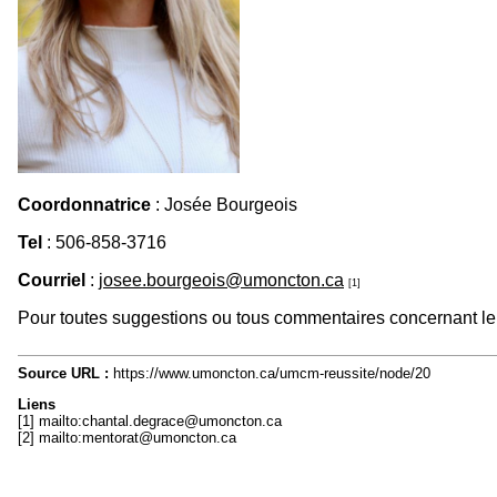
Coordonnatrice
: Josée Bourgeois
Tel
: 506-858-3716
Courriel
:
josee.bourgeois@umoncton.ca
[1]
Pour toutes suggestions ou tous commentaires concernant le 
Source URL :
https://www.umoncton.ca/umcm-reussite/node/20
Liens
[1] mailto:chantal.degrace@umoncton.ca
[2] mailto:mentorat@umoncton.ca