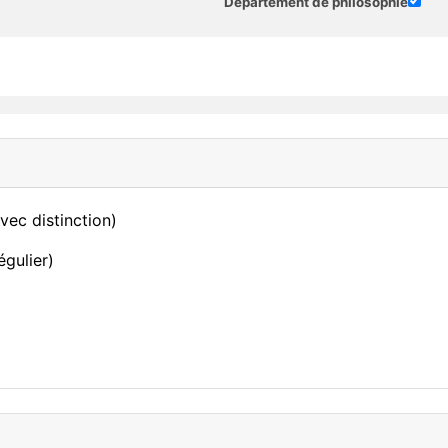
Département de philosophie
vec distinction)
égulier)