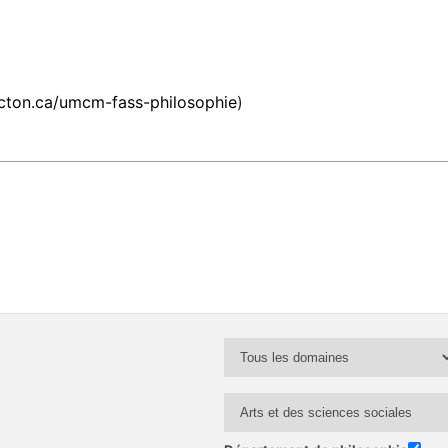
cton.ca/umcm-fass-philosophie
)