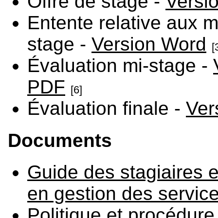
Offre de stage -
Versi
Entente relative aux m
stage -
Version Word
[
Évaluation mi-stage -
PDF
[6]
Évaluation finale -
Ver
Documents
Guide des stagiaires e
en gestion des servic
Politique et procédure 