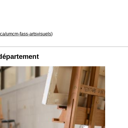
ca/umcm-fass-artsvisuels
)
 département