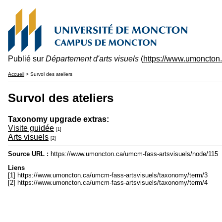
Publié sur
Département d'arts visuels
(
https://www.umoncton.
Accueil
> Survol des ateliers
Survol des ateliers
Taxonomy upgrade extras:
Visite guidée
[1]
Arts visuels
[2]
Source URL :
https://www.umoncton.ca/umcm-fass-artsvisuels/node/115
Liens
[1] https://www.umoncton.ca/umcm-fass-artsvisuels/taxonomy/term/3
[2] https://www.umoncton.ca/umcm-fass-artsvisuels/taxonomy/term/4