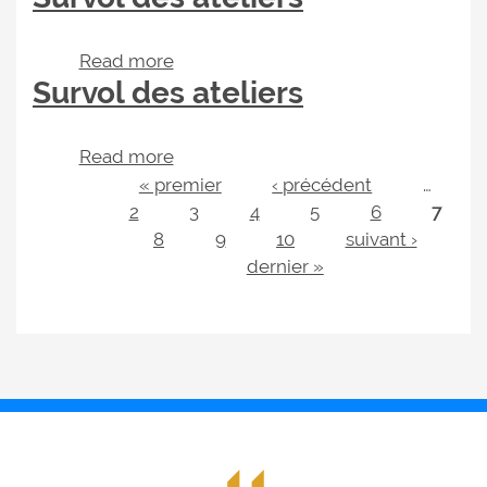
Read more
about Survol des ateliers
Survol des ateliers
Read more
about Survol des ateliers
Pages
« premier
‹ précédent
…
2
3
4
5
6
7
8
9
10
suivant ›
dernier »