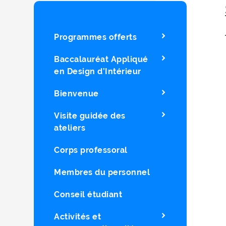
Programmes offerts
Baccalauréat Appliqué
en Design d’Intérieur
Bienvenue
Visite guidée des
ateliers
Corps professoral
Membres du personnel
Conseil étudiant
Activités et