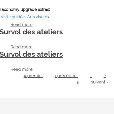
Taxonomy upgrade extras:
Visite guidée
Arts visuels
Read more
about Survol des ateliers
Survol des ateliers
Read more
about Survol des ateliers
Survol des ateliers
Read more
about Survol des ateliers
Pages
« premier
‹ précédent
1
2
9
suivant ›