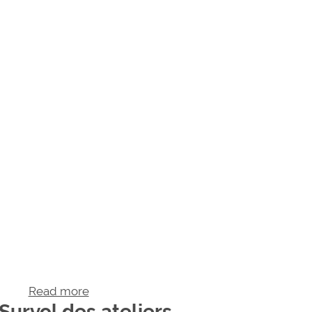
Read more
about Survol des ateliers
Survol des ateliers