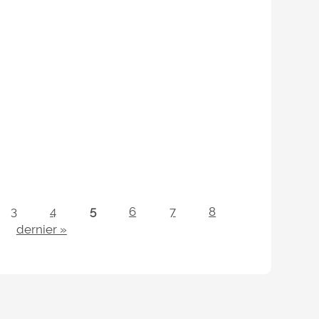
3
4
5
6
7
8
dernier »