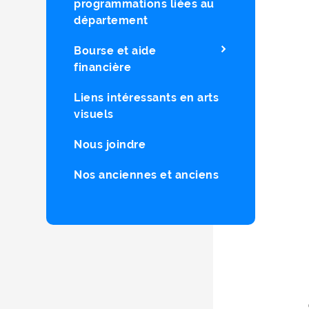
programmations liées au
département
Bourse et aide
financière
Liens intéressants en arts
visuels
Nous joindre
Nos anciennes et anciens