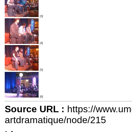
[3]
[4]
[5]
[6]
Source URL :
https://www.um
artdramatique/node/215