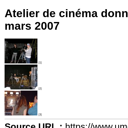
Atelier de cinéma donn
mars 2007
[1]
[2]
[3]
Source URL :
https://www.um