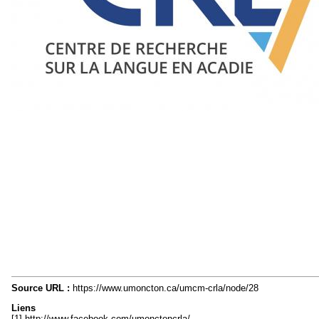
Source URL :
https://www.umoncton.ca/umcm-crla/node/28
Liens
[1] http://www.facebook.com/umonctoncrla/