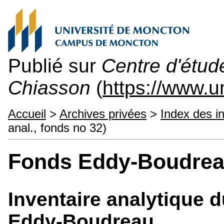
Publié sur
Centre d'étu
Chiasson
(
https://www.
Accueil
>
Archives privées
>
Index des i
anal., fonds no 32)
Fonds Eddy-Boudre
Inventaire analytique 
Eddy-Boudreau